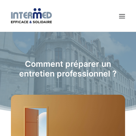
CHERCHEUR.E D’EMPLOI
CONTACT
Comment préparer un
ACTUALITÉS
entretien professionnel ?
QUI SOMMES-NOUS ?
PROFESSIONNELS
PARTICULIERS