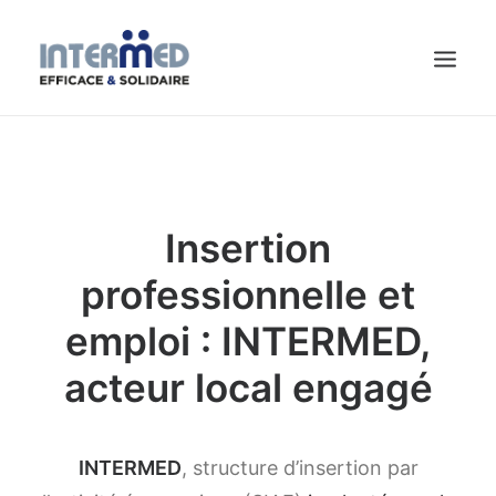
CHERCHEUR.E D’EMPLOI
CONTACT
Insertion
ACTUALITÉS
professionnelle et
QUI SOMMES-NOUS ?
emploi : INTERMED,
PROFESSIONNELS
PARTICULIERS
acteur local engagé
INTERMED
, structure d’insertion par