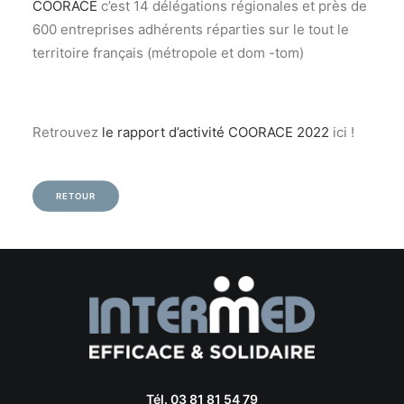
COORACE
c’est 14 délégations régionales et près de
600 entreprises adhérents réparties sur le tout le
territoire français (métropole et dom -tom)
Retrouvez
le rapport d’activité COORACE 2022
ici !
RETOUR
Tél. 03 81 81 54 79